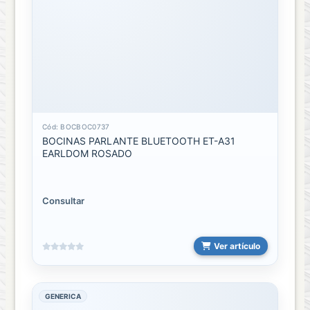
Game
Play
Station
3
Play
Station
Cód: BOCBOC0737
4
BOCINAS PARLANTE BLUETOOTH ET-A31
EARLDOM ROSADO
SUCURSALES
BODEGA
Consultar
SAN
JOSE
Ver artículo
EDIFICIO
SAN
JOSE
GENERICA