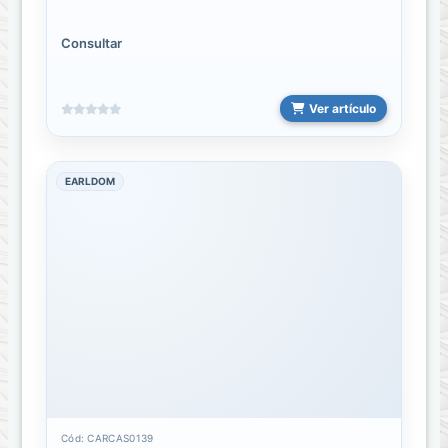
CONECTORES
Consultar
Convertidores
de
video
Ver artículo
LIGHTNING
A
EARLDOM
HDMI
TIPO-
C
A
HDMI
TIPO-
C
A
VGA
Cód: CARCAS0139
Cargadores