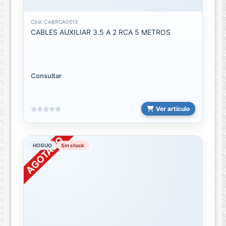
Cargadores
de
Laptop
Cód: CABRCA0013
CABLES AUXILIAR 3.5 A 2 RCA 5 METROS
HUB
USB
Microfonos
Consultar
Mouse
Ver artículo
Set
o
Kit
HOGUO
Sin stock
Teclados
Controles
Controles
Universales