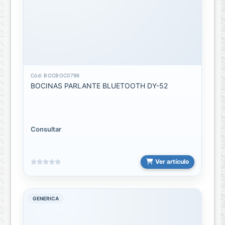
ACCESORIOS
DEL
HOGAR
BICICLETAS
Cámaras
Cód: BOCBOC0796
de
BOCINAS PARLANTE BLUETOOTH DY-52
vigilancia
CUIDADO
PERSONAL
Consultar
Decoracion
/
Ambientacion
Ver artículo
ESENCIA
GENERICA
FIESTA