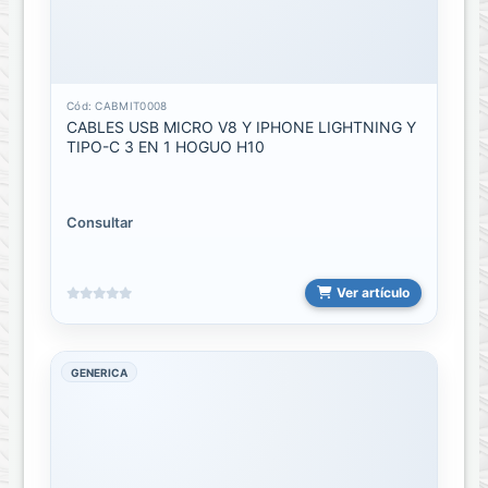
Domotica
Accesorios
Cód: CABMIT0008
Domotica
CABLES USB MICRO V8 Y IPHONE LIGHTNING Y
TIPO-C 3 EN 1 HOGUO H10
Herramienta
ACCESORIOS
Consultar
HERRAMIENTAS
DESARMADORES
Ver artículo
/
DESTORNILLADORES
Multimetro
GENERICA
Digital
Hogar