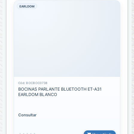
de
EARLDOM
poder
Cable
HDMI
a
HDMI
Cable
rca
audio
y
video
Cód: BOCBOC0738
BOCINAS PARLANTE BLUETOOTH ET-A31
Cable
EARLDOM BLANCO
USB
Micro
V8
Iphone
Consultar
lightning
Tipo-
C