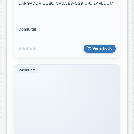
CARGADOR CUBO CASA ES-US9 C-C EARLDOM
Cargador
cubo
Carro
Consultar
Cargador
cubo
Casa
Ver artículo
Cargador
Inalambrico
GENERICO
COMBOS
Computación
ACCESORIOS
DE
COMPUTACIÓN