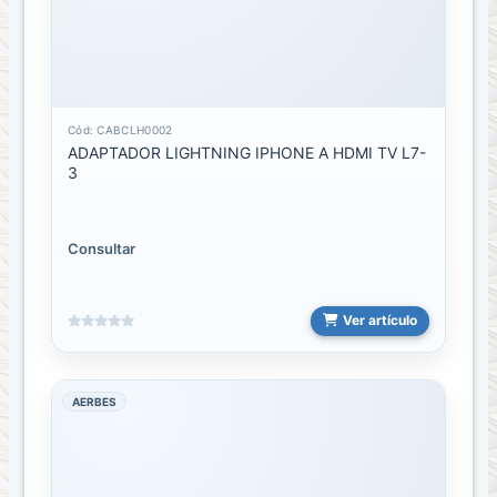
ACCESORIOS
PARA
TIENDA
Ganchos,
Canastas,
Cód: CABCLH0002
Tubos
ADAPTADOR LIGHTNING IPHONE A HDMI TV L7-
3
Baterias
Bateria
Consultar
de
Camaras
Ver artículo
Baterías
de
Emergencia
AERBES
RECARGABLES
Bocinas
o