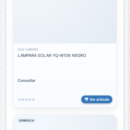
parlantes
Bocinas
RADIO
CARRO
Cód: ILM0052
Bolsos
LAMPARA SOLAR YQ-W106 NEGRO
o
estuches
Bolsos
Consultar
de
espalda
Ver artículo
ESTUCHES
PARA
AIRPODS
GENERICA
Estuches
para