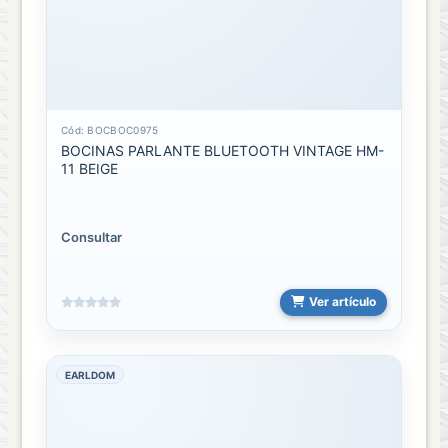
Tripodes
o
Monopod
Accesorios
trípodes
Cód: BOCBOC0975
BOCINAS PARLANTE BLUETOOTH VINTAGE HM-
11 BEIGE
Monopod
o
Palo
Selfie
Consultar
Trípodes
Ver artículo
Video
Juegos
EARLDOM
Accesorios
video
juegos