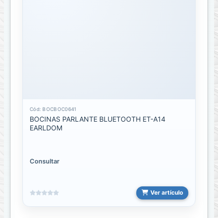
control
remoto
Estuches
para
deporte
sport
Fundas
de
laptop
Cód: BOCBOC0641
BOCINAS PARLANTE BLUETOOTH ET-A14
EARLDOM
Cables
CABLE
Consultar
3.5
MM
A
USB
Ver artículo
Cable