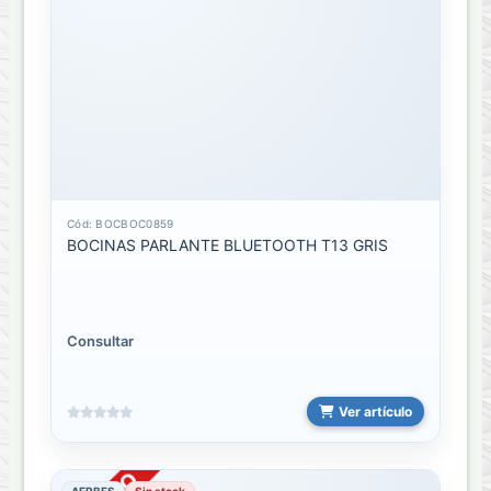
HOGAR
Lamparas
LLAVINES
INTELIGENTES
MOSQUITERO
Cód: BOCBOC0859
OFICINA
BOCINAS PARLANTE BLUETOOTH T13 GRIS
Regletas
VIDEO
Consultar
Y
ENTRETENIMIENTO
Ver artículo
Holder
Holder