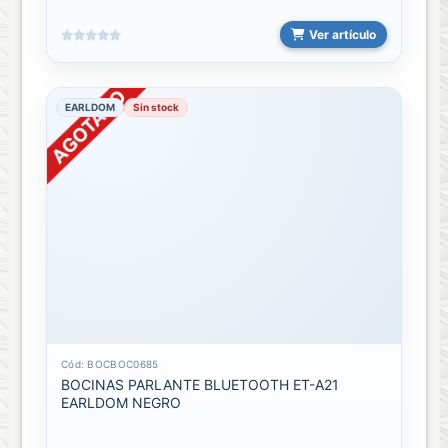
memorias
Ver artículo
Llave
Maya
128GB
EARLDOM
Sin stock
Llave
Maya
16GB
Llave
Maya
32GB
Llave
Maya
4GB
Cód: BOCBOC0685
BOCINAS PARLANTE BLUETOOTH ET-A21
Llave
EARLDOM NEGRO
Maya
64GB