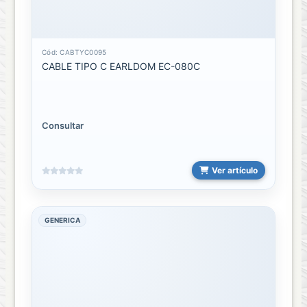
Brazaletes
para
Cód: CABTYC0095
relojes
CABLE TIPO C EARLDOM EC-080C
CARGADOR
PARA
RELOJ
Consultar
RELOJES
DE
MESA
Ver artículo
Relojes
Inteligentes
GENERICA
Relojes
sencillo
RUMI