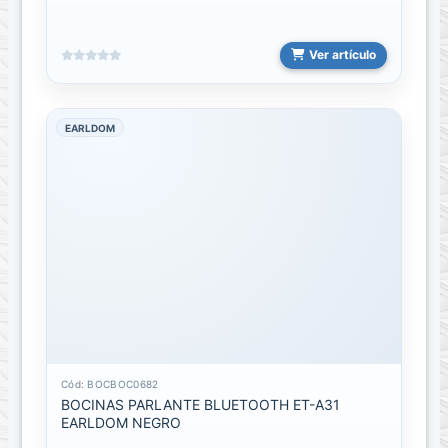
Cables
usb
extenciones
Ver artículo
Cables
usb
EARLDOM
Lightning
Cables
usb
Micro
Cables
usb
Tipo
C
Cables
vga
Cód: BOCBOC0682
BOCINAS PARLANTE BLUETOOTH ET-A31
a
EARLDOM NEGRO
vga