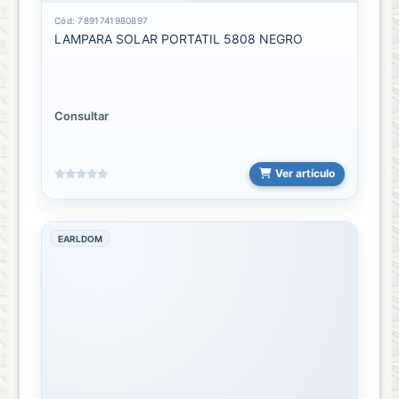
Cód: 7891741980897
ACCESORIOS
LAMPARA SOLAR PORTATIL 5808 NEGRO
DE
LIMPIEZA
OTG
Consultar
Transmisores
Ver artículo
PUNTO
VENTA
EARLDOM
ACCESORIOS
PUNTO
VENTA
IMPRESORA
PV
Relojes
Inteligentes