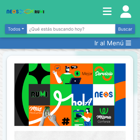
Inventario
DESTACADOS
Todos
Buscar
Ir al Menú
Artículos
Destacados
Los
más
Vendidos
Promociones
Novedades
CONSULTAR